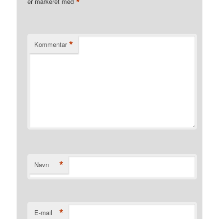
*
er markeret med
*
Kommentar
*
Navn
*
E-mail