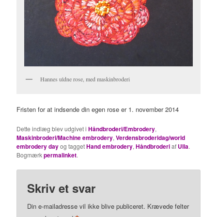
Hannes uldne rose, med maskinbroderi
Fristen for at indsende din egen rose er 1. november 2014
Dette indlæg blev udgivet i
Håndbroderi/Embrodery
,
Maskinbroderi/Machine embrodery
,
Verdensbroderidag/world
embrodery day
og tagget
Hand embrodery
,
Håndbroderi
af
Ulla
.
Bogmærk
permalinket
.
Skriv et svar
Din e-mailadresse vil ikke blive publiceret.
Krævede felter