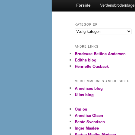
Hovedmenu
Forside
Verdensbroderidagen
KATEGORIER
Kategorier
ANDRE LINKS
Brodeuse Bettina Andersen
Ediths blog
Henriette Ousback
MEDLEMMERNES ANDRE SIDER
Annelises blog
Ullas blog
Om os
Annelise Olsen
Bente Svendsen
Inger Maaløe
Karina Miethe Madsen