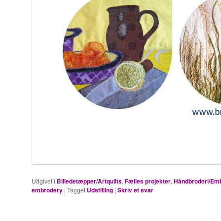
Udgivet i
Billedetæpper/Artquilts
,
Fælles projekter
,
Håndbroderi/Em
embrodery
|
Tagget
Udstilling
|
Skriv et svar