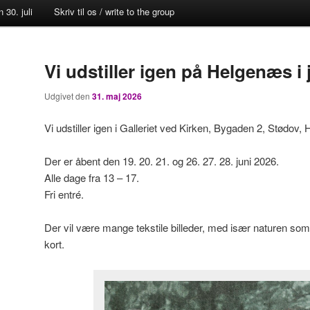
 30. juli
Skriv til os / write to the group
Vi udstiller igen på Helgenæs i 
Udgivet den
31. maj 2026
Vi udstiller igen i Galleriet ved Kirken, Bygaden 2, Stødov,
Der er åbent den 19. 20. 21. og 26. 27. 28. juni 2026.
Alle dage fra 13 – 17.
Fri entré.
Der vil være mange tekstile billeder, med især naturen som
kort.