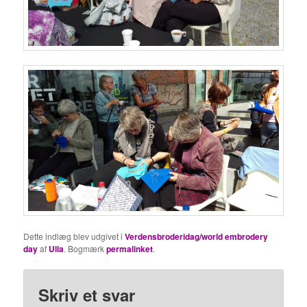
Dette indlæg blev udgivet i
Verdensbroderidag/world embrodery
day
af
Ulla
. Bogmærk
permalinket
.
Skriv et svar