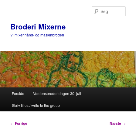
Fortsæt
til
Søg
primært
indhold
Broderi Mixerne
Vi mixer hånd- og maskinbroderi
Hovedmenu
Forside
Verdensbroderidagen 30. juli
Skriv til os / write to the group
Indlægsnavigation
←
Forrige
Næste
→