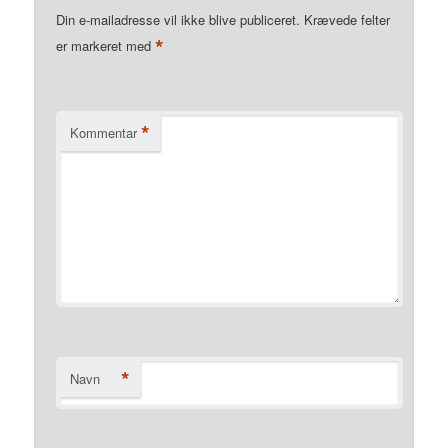
Din e-mailadresse vil ikke blive publiceret.
Krævede felter
*
er markeret med
*
Kommentar
*
Navn