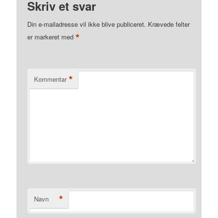
Skriv et svar
Din e-mailadresse vil ikke blive publiceret.
Krævede felter
*
er markeret med
*
Kommentar
*
Navn