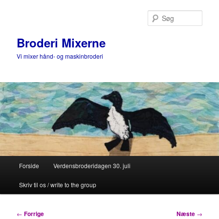
Fortsæt
til
Søg
primært
indhold
Broderi Mixerne
Vi mixer hånd- og maskinbroderi
Hovedmenu
Forside
Verdensbroderidagen 30. juli
Skriv til os / write to the group
Indlægsnavigation
←
Forrige
Næste
→