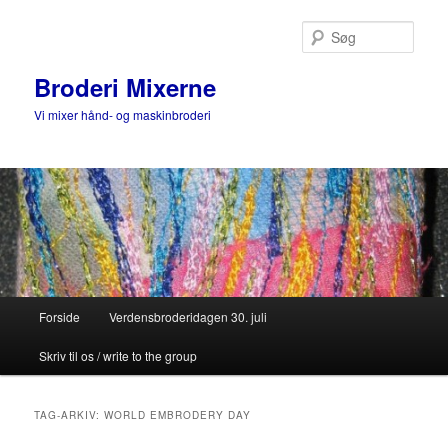
Fortsæt
Fortsæt
til
til
Søg
primært
sekundært
indhold
indhold
Broderi Mixerne
Vi mixer hånd- og maskinbroderi
Hovedmenu
Forside
Verdensbroderidagen 30. juli
Skriv til os / write to the group
TAG-ARKIV:
WORLD EMBRODERY DAY