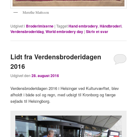
Merethe Mattsson
Udgivet i
Broderimixerne
|
Tagget
Hand embrodery
,
Håndbroderi
,
Verdensbroderidag
,
World embrodery day
|
Skriv et svar
Lidt fra Verdensbroderidagen
2016
Udgivet den
28. august 2016
Verdensbroderidagen 2016 i Helsingør ved Kulturværftet, blev
afholdt i både sol og regn, med udsigt til Kronborg og færge
sejlads til Helsingborg.