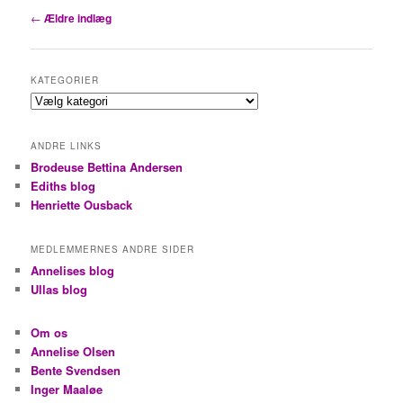
Indlægsnavigation
←
Ældre indlæg
KATEGORIER
Kategorier
ANDRE LINKS
Brodeuse Bettina Andersen
Ediths blog
Henriette Ousback
MEDLEMMERNES ANDRE SIDER
Annelises blog
Ullas blog
Om os
Annelise Olsen
Bente Svendsen
Inger Maaløe