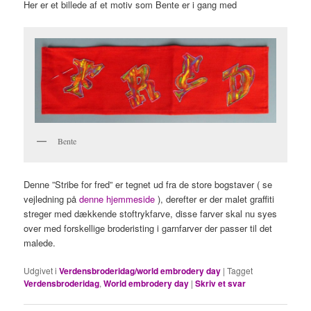
Her er et billede af et motiv som Bente er i gang med
Bente
Denne ”Stribe for fred” er tegnet ud fra de store bogstaver ( se
vejledning på
denne hjemmeside
), derefter er der malet graffiti
streger med dækkende stoftrykfarve, disse farver skal nu syes
over med forskellige broderisting i garnfarver der passer til det
malede.
Udgivet i
Verdensbroderidag/world embrodery day
|
Tagget
Verdensbroderidag
,
World embrodery day
|
Skriv et svar