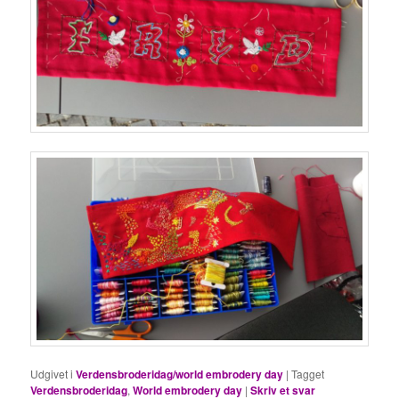
Udgivet i
Verdensbroderidag/world embrodery day
|
Tagget
Verdensbroderidag
,
World embrodery day
|
Skriv et svar