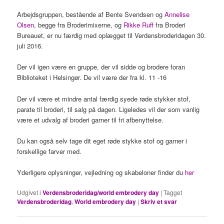
Arbejdsgruppen, bestående af Bente Svendsen og
Annelise
Olsen
, begge fra Broderimixerne, og
Rikke Ruff
fra Broderi
Bureauet, er nu færdig med oplægget til Verdensbroderidagen 30.
juli 2016.
Der vil igen være en gruppe, der vil sidde og brodere foran
Biblioteket i Helsingør. De vil være der fra kl. 11 -16
Der vil være et mindre antal færdig syede røde stykker stof,
parate til broderi, til salg på dagen. Ligeledes vil der som vanlig
være et udvalg af broderi garner til fri afbenyttelse.
Du kan også selv tage dit eget røde stykke stof og garner i
forskellige farver med.
Yderligere oplysninger, vejledning og skabeloner finder du
her
Udgivet i
Verdensbroderidag/world embrodery day
|
Tagget
Verdensbroderidag
,
World embrodery day
|
Skriv et svar