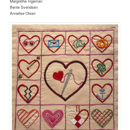
Margrethe Ingeman
Bente Svendsen
Annelise Olsen