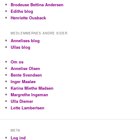
Brodeuse Bettina Andersen
Ediths blog
Henriette Ousback
MEDLEMMERNES ANDRE SIDER
Annelises blog
Ullas blog
Om os
Annelise Olsen
Bente Svendsen
Inger Maaløe
Karina Miethe Madsen
Margrethe Ingeman
Ulla Diemer
Lotte Lambertsen
META
Log ind