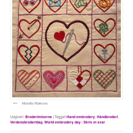
Merethe Mattsson
Udgivet i
Broderimixerne
|
Tagget
Hand embrodery
,
Håndbroderi
,
Verdensbroderidag
,
World embrodery day
|
Skriv et svar