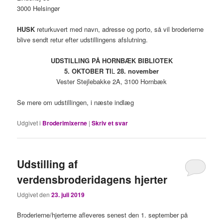
3000 Helsingør
HUSK
returkuvert med navn, adresse og porto, så vil broderierne
blive sendt retur efter udstillingens afslutning.
UDSTILLING PÅ HORNBÆK BIBLIOTEK
5. OKTOBER TI
L
28. november
Vester Stejlebakke 2A, 3100 Hornbæk
Se mere om udstillingen, i næste indlæg
Udgivet i
Broderimixerne
|
Skriv et svar
Udstilling af
verdensbroderidagens hjerter
Udgivet den
23. juli 2019
Broderierne/hjerterne afleveres senest den 1. september på