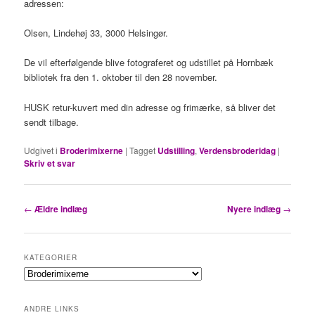
adressen:
Olsen, Lindehøj 33, 3000 Helsingør.
De vil efterfølgende blive fotograferet og udstillet på Hornbæk
bibliotek fra den 1. oktober til den 28 november.
HUSK retur-kuvert med din adresse og frimærke, så bliver det
sendt tilbage.
Udgivet i
Broderimixerne
|
Tagget
Udstilling
,
Verdensbroderidag
|
Skriv et svar
Indlægsnavigation
←
Ældre indlæg
Nyere indlæg
→
KATEGORIER
Kategorier
ANDRE LINKS