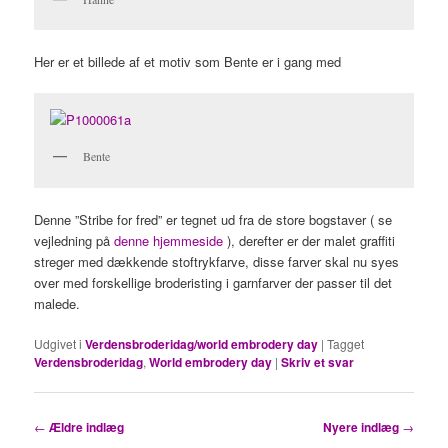
Her er et billede af et motiv som Bente er i gang med
Bente
Denne ”Stribe for fred” er tegnet ud fra de store bogstaver ( se
vejledning på
denne hjemmeside
), derefter er der malet graffiti
streger med dækkende stoftrykfarve, disse farver skal nu syes
over med forskellige broderisting i garnfarver der passer til det
malede.
Udgivet i
Verdensbroderidag/world embrodery day
|
Tagget
Verdensbroderidag
,
World embrodery day
|
Skriv et svar
Indlægsnavigation
←
Ældre indlæg
Nyere indlæg
→