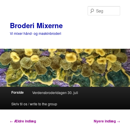
Fortsæt
Fortsæt
til
til
Søg
primært
sekundært
indhold
indhold
Broderi Mixerne
Vi mixer hånd- og maskinbroderi
Hovedmenu
Forside
Verdensbroderidagen 30. juli
Skriv til os / write to the group
Indlægsnavigation
←
Ældre indlæg
Nyere indlæg
→