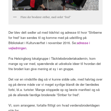
Flere der broderer striber, med ordet “fred”
Der blev delt sedler ud med tidsfrist og adresse til hvor ”Striberne
for fred” kan sendes til og komme med på udstilling på
Biblioteket i Kulturværftet i november 2016. Se:
adresse i
vejledningen.
Fra Helsingborg lokalgruppe i Täcklebobroderiakademin, kom
mange og var med, spændende at udveksle ideer til hvordan det
frie broderi kan give mening at sy i en gruppe.
Det var en vindstille dag så vi kunne sidde ude, med halvtag over
og på denne måde var vi meget synlige blandt de der færdedes
forbi, bl.a. turister. Mange stoppede op og læste manifest og så
på de allerede færdige broderede ”Striber for fred”.
Vi, som arrangører, fortalte flittigt om hvad verdensbroderidagen
står for.