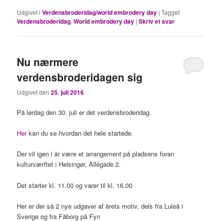
Udgivet i
Verdensbroderidag/world embrodery day
|
Tagget
Verdensbroderidag
,
World embrodery day
|
Skriv et svar
Nu nærmere
verdensbroderidagen sig
Udgivet den
25. juli 2016
På lørdag den 30. juli er det verdensbroderidag.
Her
kan du se hvordan det hele startede.
Der vil igen i år være et arrangement på pladsens foran
kulturværftet i Helsingør, Allégade 2.
Det starter kl. 11.00 og varer til kl. 16.00
Her er der så 2 nye udgaver af årets motiv, dels fra Luleå i
Sverige og fra Fåborg på Fyn